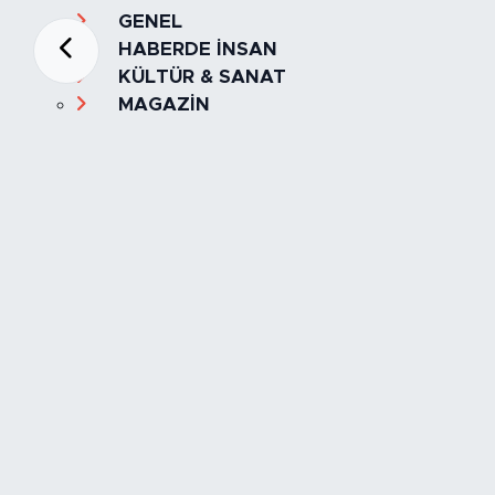
GENEL
HABERDE İNSAN
KÜLTÜR & SANAT
MAGAZİN
MANŞET
OLAY
SPOR
TÜRKİYE
Foto Galeri
Video
Yazarlar
Röportaj
Biyografi
Anketler
Künye
İletişim
Servisler
İstanbul Nöbetçi Eczaneler