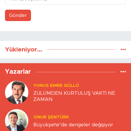
Gönder
Yükleniyor...
Yazarlar
YUNUS EMRE GÜLLÜ
ZULÜMDEN KURTULUŞ VAKTİ NE
ZAMAN
ONUR ŞENTÜRK
Büyükşehir’de dengeler değişiyor