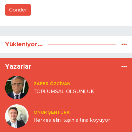
Gönder
Yükleniyor...
Yazarlar
ZAFER ÖZCIVAN
TOPLUMSAL OLGUNLUK
ONUR ŞENTÜRK
Herkes elini taşın altına koyuyor