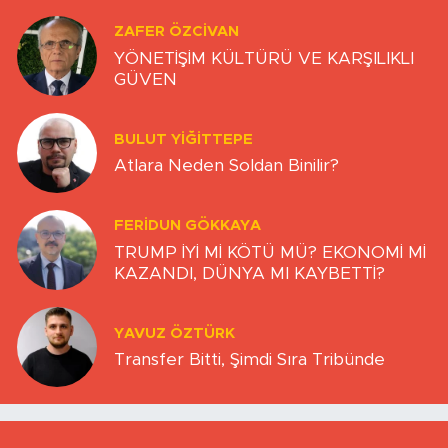
ZAFER ÖZCIVAN
YÖNETİŞİM KÜLTÜRÜ VE KARŞILIKLI
GÜVEN
BULUT YİĞİTTEPE
Atlara Neden Soldan Binilir?
FERIDUN GÖKKAYA
TRUMP İYİ Mİ KÖTÜ MÜ? EKONOMİ Mİ
KAZANDI, DÜNYA MI KAYBETTİ?
YAVUZ ÖZTÜRK
Transfer Bitti, Şimdi Sıra Tribünde