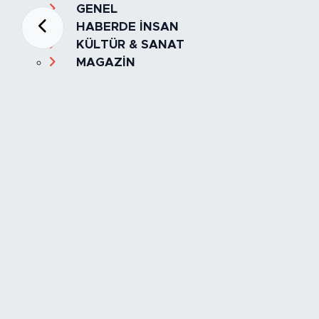
GENEL
HABERDE İNSAN
KÜLTÜR & SANAT
MAGAZİN
MANŞET
OLAY
SPOR
TÜRKİYE
Foto Galeri
Video
Yazarlar
Röportaj
Biyografi
Anketler
Künye
İletişim
Servisler
İstanbul Nöbetçi Eczaneler