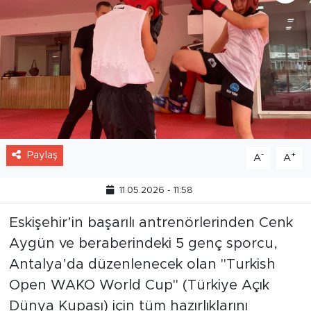
Paylaş
-
+
A
A
11.05.2026 - 11:58
Eskişehir’in başarılı antrenörlerinden Cenk
Aygün ve beraberindeki 5 genç sporcu,
Antalya’da düzenlenecek olan "Turkish
Open WAKO World Cup" (Türkiye Açık
Dünya Kupası) için tüm hazırlıklarını