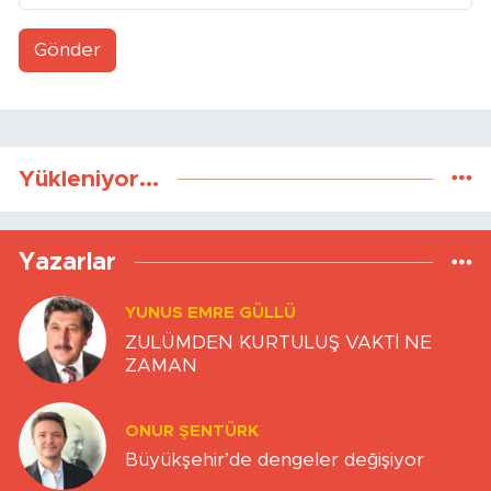
Gönder
Yükleniyor...
Yazarlar
YUNUS EMRE GÜLLÜ
ZULÜMDEN KURTULUŞ VAKTİ NE
ZAMAN
ONUR ŞENTÜRK
Büyükşehir’de dengeler değişiyor