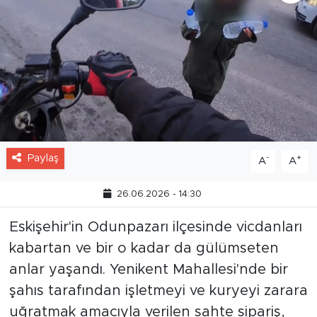
Paylaş
-
+
A
A
26.06.2026 - 14:30
Eskişehir'in Odunpazarı ilçesinde vicdanları
kabartan ve bir o kadar da gülümseten
anlar yaşandı. Yenikent Mahallesi'nde bir
şahıs tarafından işletmeyi ve kuryeyi zarara
uğratmak amacıyla verilen sahte sipariş,