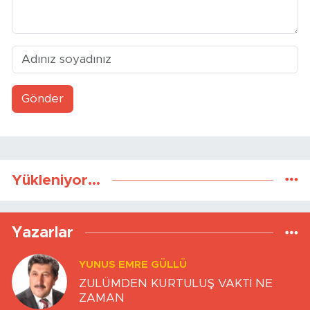
Gönder
Yükleniyor...
Yazarlar
YUNUS EMRE GÜLLÜ
ZULÜMDEN KURTULUŞ VAKTİ NE
ZAMAN