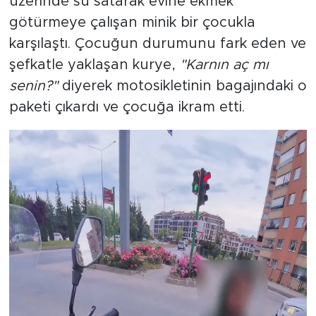
üzerinde su satarak evine ekmek
götürmeye çalışan minik bir çocukla
karşılaştı. Çocuğun durumunu fark eden ve
şefkatle yaklaşan kurye,
"Karnın aç mı
senin?"
diyerek motosikletinin bagajındaki o
paketi çıkardı ve çocuğa ikram etti.