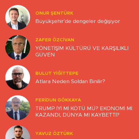
ONUR ŞENTÜRK
Büyükşehir’de dengeler değişiyor
ZAFER ÖZCIVAN
YÖNETİŞİM KÜLTÜRÜ VE KARŞILIKLI
GÜVEN
BULUT YİĞİTTEPE
Atlara Neden Soldan Binilir?
FERIDUN GÖKKAYA
TRUMP İYİ Mİ KÖTÜ MÜ? EKONOMİ Mİ
KAZANDI, DÜNYA MI KAYBETTİ?
YAVUZ ÖZTÜRK