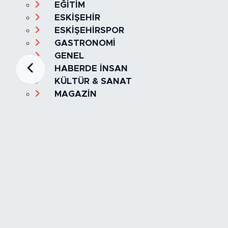
EĞİTİM
ESKİŞEHİR
ESKİŞEHİRSPOR
GASTRONOMİ
GENEL
HABERDE İNSAN
KÜLTÜR & SANAT
MAGAZİN
MANŞET
OLAY
SPOR
TÜRKİYE
Foto Galeri
Video
Yazarlar
Röportaj
Biyografi
Anketler