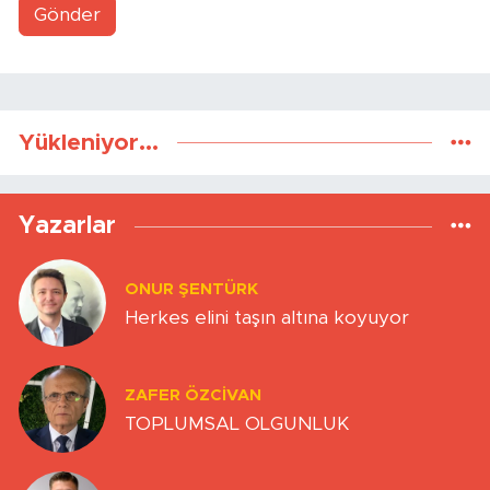
Gönder
Yükleniyor...
Yazarlar
ONUR ŞENTÜRK
Herkes elini taşın altına koyuyor
ZAFER ÖZCIVAN
TOPLUMSAL OLGUNLUK