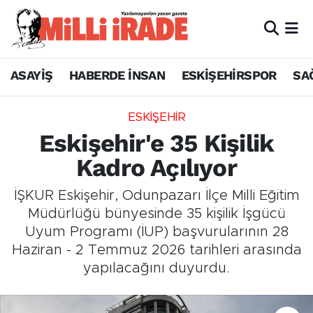
ASAYİŞ
HABERDE İNSAN
ESKİŞEHİRSPOR
SA
ESKİŞEHİR
Eskişehir'e 35 Kişilik
Kadro Açılıyor
İŞKUR Eskişehir, Odunpazarı İlçe Milli Eğitim
Müdürlüğü bünyesinde 35 kişilik İşgücü
Uyum Programı (İUP) başvurularının 28
Haziran - 2 Temmuz 2026 tarihleri arasında
yapılacağını duyurdu.