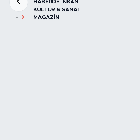
HABERDE İNSAN
KÜLTÜR & SANAT
MAGAZİN
MANŞET
OLAY
SPOR
TÜRKİYE
Foto Galeri
Video
Yazarlar
Röportaj
Biyografi
Anketler
Künye
İletişim
Servisler
İstanbul Nöbetçi Eczaneler
İstanbul Hava Durumu