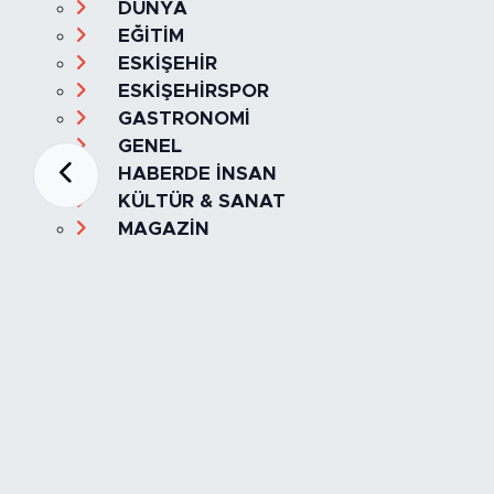
DÜNYA
EĞİTİM
ESKİŞEHİR
ESKİŞEHİRSPOR
GASTRONOMİ
GENEL
HABERDE İNSAN
KÜLTÜR & SANAT
MAGAZİN
MANŞET
OLAY
SPOR
TÜRKİYE
Foto Galeri
Video
Yazarlar
Röportaj
Biyografi