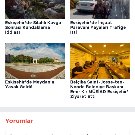
Eskişehir’de Silahlı Kavga
Eskişehir’de İnşaat
Sonrası Kundaklama
Paravanı Yayaları Trafiğe
İddiası
İtti
Eskişehir’de Meydan'a
Belçika Saint-Josse-ten-
Yasak Geldi!
Noode Belediye Başkanı
Emir Kır MÜSİAD Eskişehir’i
Ziyaret Etti
Yorumlar