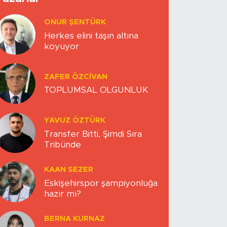
ONUR ŞENTÜRK
Herkes elini taşın altına
koyuyor
ZAFER ÖZCIVAN
TOPLUMSAL OLGUNLUK
YAVUZ ÖZTÜRK
Transfer Bitti, Şimdi Sıra
Tribünde
KAAN SEZER
Eskişehirspor şampiyonluğa
hazır mı?
BERNA KURNAZ