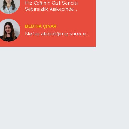
Hız Çağının Gizli Sancısı:
Sabırsızlık Kıskacında
Zihinlerimiz
BEDIHA ÇINAR
Nefes alabildiğimiz sürece…