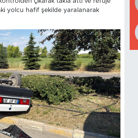
ntrolden çıkarak takla attı ve refüje
ki yolcu hafif şekilde yaralanarak