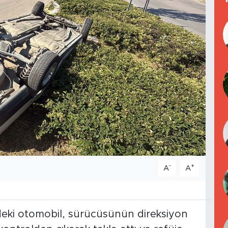
-
+
A
A
deki otomobil, sürücüsünün direksiyon