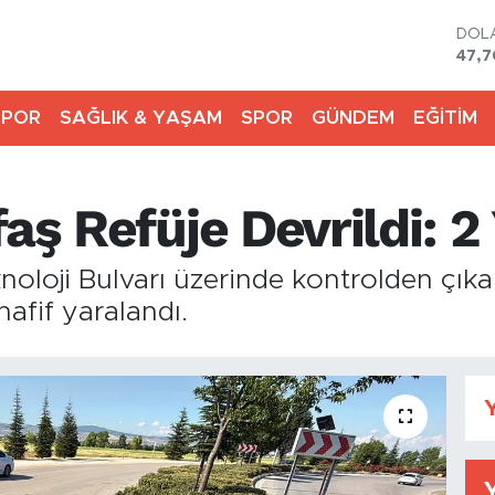
DOL
47,
EUR
55,
SPOR
SAĞLIK & YAŞAM
SPOR
GÜNDEM
EĞİTİM
STE
64,1
GRA
6574
aş Refüje Devrildi: 2 
BİST
13.8
BIT
oloji Bulvarı üzerinde kontrolden çıka
64.3
hafif yaralandı.
Y