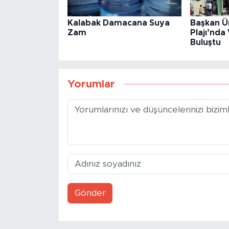
Kalabak Damacana Suya
Başkan Ü
Zam
Plajı’nda
Buluştu
Yorumlar
Gönder