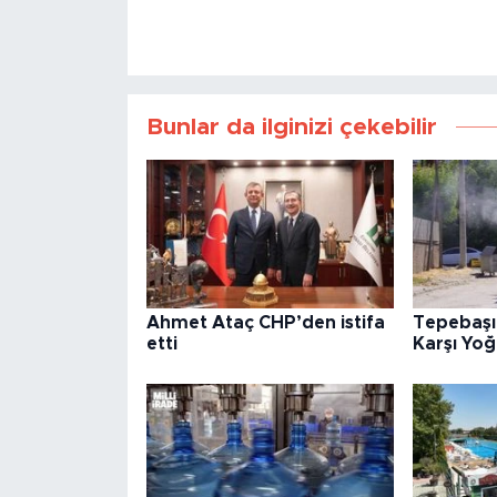
Bunlar da ilginizi çekebilir
Ahmet Ataç CHP’den istifa
Tepebaşı’
etti
Karşı Yo