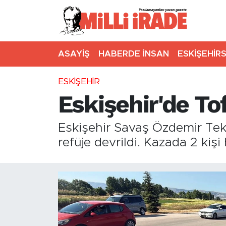
ASAYİŞ
HABERDE İNSAN
ESKİŞEHİR
ESKİŞEHİR
Eskişehir'de Tof
Eskişehir Savaş Özdemir Tekn
refüje devrildi. Kazada 2 kişi 