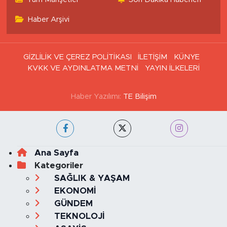
Tüm Manşetler
Son Dakika Haberleri
Haber Arşivi
GİZLİLİK VE ÇEREZ POLİTİKASI
İLETİŞİM
KÜNYE
KVKK VE AYDINLATMA METNİ
YAYIN İLKELERİ
Haber Yazılımı:
TE Bilişim
Ana Sayfa
Kategoriler
SAĞLIK & YAŞAM
EKONOMİ
GÜNDEM