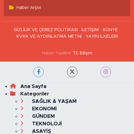
Haber Arşivi
GİZLİLİK VE ÇEREZ POLİTİKASI
İLETİŞİM
KÜNYE
KVKK VE AYDINLATMA METNİ
YAYIN İLKELERİ
Haber Yazılımı:
TE Bilişim
Ana Sayfa
Kategoriler
SAĞLIK & YAŞAM
EKONOMİ
GÜNDEM
TEKNOLOJİ
ASAYİŞ