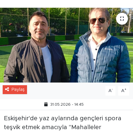
Paylaş
-
+
A
A
31.05.2026 - 14:45
Eskişehir'de yaz aylarında gençleri spora
teşvik etmek amacıyla "Mahalleler