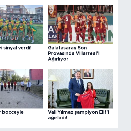
i sinyal verdi!
Galatasaray Son
Provasında Villarreal’i
Ağırlıyor
r bocceyle
Vali Yılmaz şampiyon Elif’i
ağırladı!