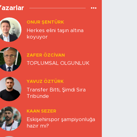
Yazarlar
ONUR ŞENTÜRK
Herkes elini taşın altına
koyuyor
ZAFER ÖZCIVAN
TOPLUMSAL OLGUNLUK
YAVUZ ÖZTÜRK
Transfer Bitti, Şimdi Sıra
Tribünde
KAAN SEZER
Eskişehirspor şampiyonluğa
hazır mı?