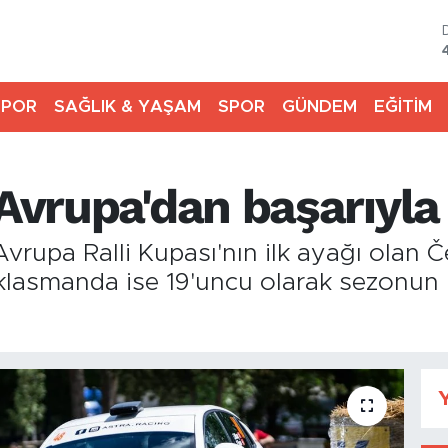
SPOR
SAĞLIK & YAŞAM
SPOR
GÜNDEM
EĞİTİM
 Avrupa'dan başarıyla
vrupa Ralli Kupası'nın ilk ayağı olan Č
klasmanda ise 19'uncu olarak sezonun i
Y