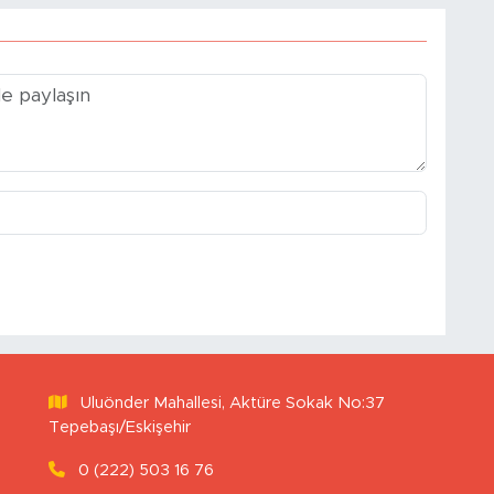
Uluönder Mahallesi, Aktüre Sokak No:37
Tepebaşı/Eskişehir
0 (222) 503 16 76