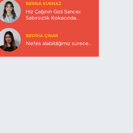
BERNA KURNAZ
Hız Çağının Gizli Sancısı:
Sabırsızlık Kıskacında
Zihinlerimiz
BEDIHA ÇINAR
Nefes alabildiğimiz sürece…