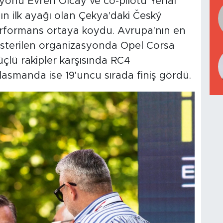
yonu Evren Olcay ve co-pilotu Yenal
ın ilk ayağı olan Çekya'daki Český
 performans ortaya koydu. Avrupa'nın en
a gösterilen organizasyonda Opel Corsa
çlü rakipler karşısında RC4
asmanda ise 19'uncu sırada finiş gördü.