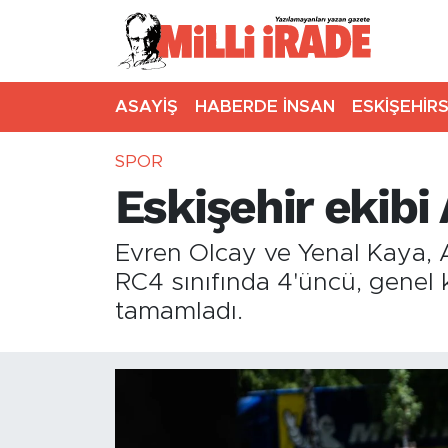
ASAYİŞ
HABERDE İNSAN
ESKİŞEHİR
SPOR
Eskişehir ekibi
Evren Olcay ve Yenal Kaya, A
RC4 sınıfında 4'üncü, genel 
tamamladı.