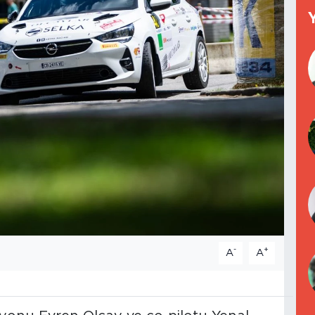
-
+
A
A