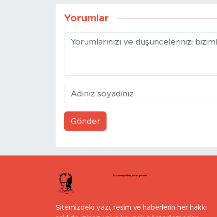
Yorumlar
Gönder
Sitemizdeki yazı, resim ve haberlerin her hakkı