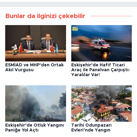
Bunlar da ilginizi çekebilir
ESMİAD ve MHP’den Ortak
Eskişehir’de Hafif Ticari
Akıl Vurgusu
Araç ile Panelvan Çarpıştı:
Yaralılar Var!
Eskişehir’de Otluk Yangını
Tarihi Odunpazarı
Paniğe Yol Açtı
Evleri’nde Yangın