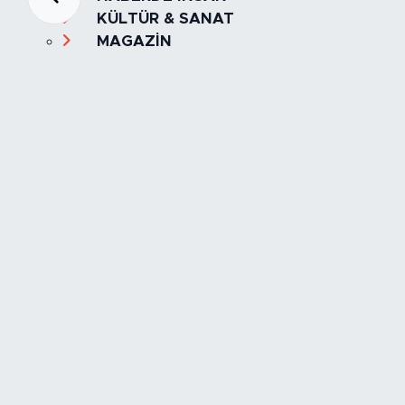
KÜLTÜR & SANAT
MAGAZİN
MANŞET
OLAY
SPOR
TÜRKİYE
Foto Galeri
Video
Yazarlar
Röportaj
Biyografi
Anketler
Künye
İletişim
Servisler
İstanbul Nöbetçi Eczaneler
İstanbul Hava Durumu
İstanbul Trafik Yoğunluk Haritası