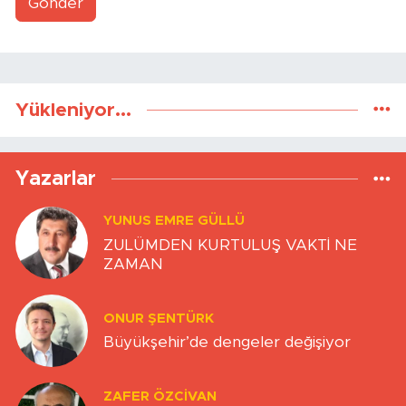
Gönder
Yükleniyor...
Yazarlar
YUNUS EMRE GÜLLÜ
ZULÜMDEN KURTULUŞ VAKTİ NE
ZAMAN
ONUR ŞENTÜRK
Büyükşehir’de dengeler değişiyor
ZAFER ÖZCIVAN