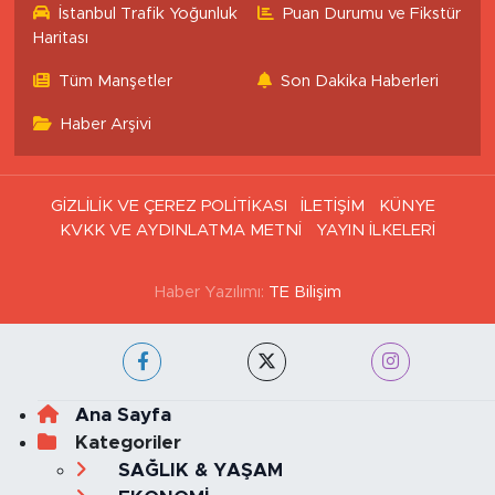
Eczaneler
İstanbul Trafik Yoğunluk
Puan Durumu ve Fikstür
Haritası
Tüm Manşetler
Son Dakika Haberleri
Haber Arşivi
GİZLİLİK VE ÇEREZ POLİTİKASI
İLETİŞİM
KÜNYE
KVKK VE AYDINLATMA METNİ
YAYIN İLKELERİ
Haber Yazılımı:
TE Bilişim
Ana Sayfa
Kategoriler