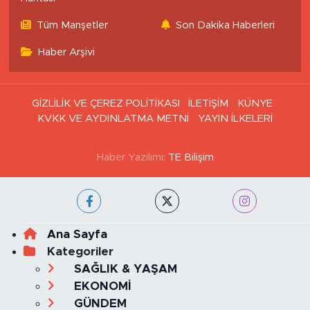
Tüm Manşetler
Son Dakika Haberleri
Haber Arşivi
GİZLİLİK VE ÇEREZ POLİTİKASI
İLETİŞİM
KÜNYE
KVKK VE AYDINLATMA METNİ
YAYIN İLKELERİ
Haber Yazılımı:
TE Bilişim
Ana Sayfa
Kategoriler
SAĞLIK & YAŞAM
EKONOMİ
GÜNDEM