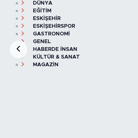
DÜNYA
EĞİTİM
ESKİŞEHİR
ESKİŞEHİRSPOR
GASTRONOMİ
GENEL
HABERDE İNSAN
KÜLTÜR & SANAT
MAGAZİN
MANŞET
OLAY
SPOR
TÜRKİYE
Foto Galeri
Video
Yazarlar
Röportaj
Biyografi