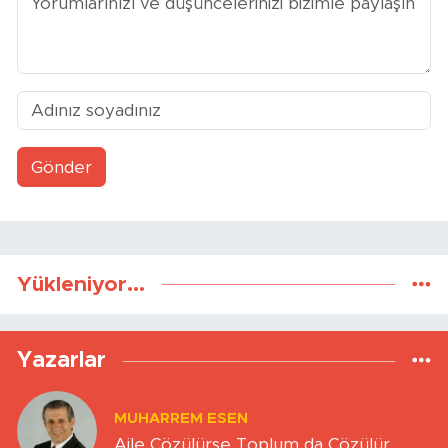
Gönder
Yükleniyor...
Yazarlar
MUHARREM ESEN
Aile Çözülürse Toplum da Çözülür