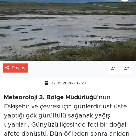
Paylaş
-
+
A
A
22.05.2026 - 12:23
Meteoroloji 3. Bölge Müdürlüğü
’nün
Eskişehir ve çevresi için günlerdir üst üste
yaptığı gök gürültülü sağanak yağış
uyarıları, Günyüzü ilçesinde feci bir doğal
afete dönüştü. Dün öğleden sonra aniden