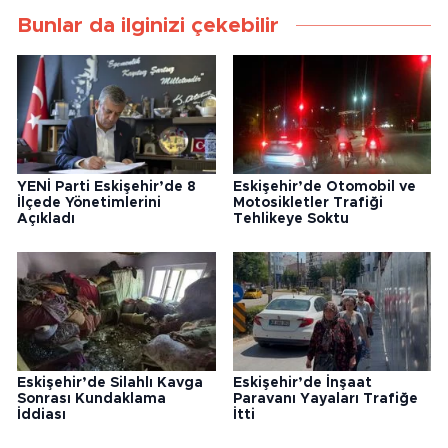
Bunlar da ilginizi çekebilir
YENİ Parti Eskişehir’de 8
Eskişehir’de Otomobil ve
İlçede Yönetimlerini
Motosikletler Trafiği
Açıkladı
Tehlikeye Soktu
Eskişehir’de Silahlı Kavga
Eskişehir’de İnşaat
Sonrası Kundaklama
Paravanı Yayaları Trafiğe
İddiası
İtti