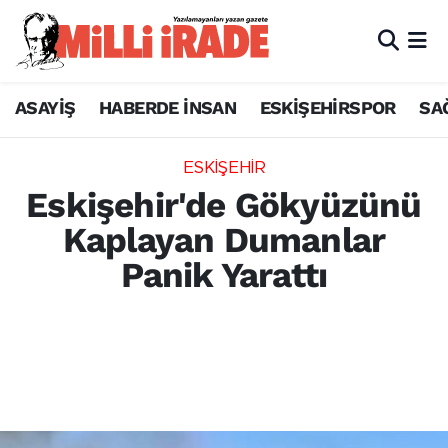
ASAYİŞ
HABERDE İNSAN
ESKİŞEHİRSPOR
SA
ESKİŞEHİR
Eskişehir'de Gökyüzünü
Kaplayan Dumanlar
Panik Yarattı
Eskişehir Odunpazarı'na bağlı Yassıhöyük
Mahallesi'nde tarım işçilerinin yaktığı otlar
gökyüzünü dumanla kapladı. Yangın paniği
yaşanan olayla ilgili detaylar.