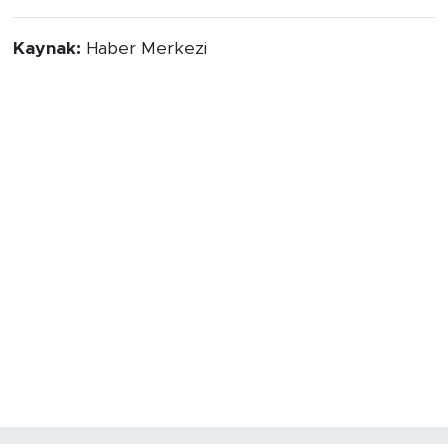
olması gerektiği uyarısında bulundu.
Kaynak:
Haber Merkezi