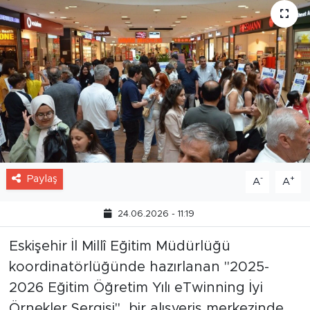
Paylaş
-
+
A
A
24.06.2026 - 11:19
Eskişehir İl Millî Eğitim Müdürlüğü
koordinatörlüğünde hazırlanan "2025-
2026 Eğitim Öğretim Yılı eTwinning İyi
Örnekler Sergisi", bir alışveriş merkezinde