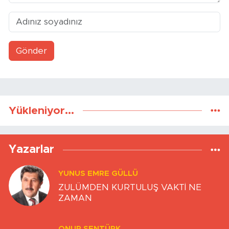
Gönder
Yükleniyor...
Yazarlar
YUNUS EMRE GÜLLÜ
ZULÜMDEN KURTULUŞ VAKTİ NE
ZAMAN
ONUR ŞENTÜRK