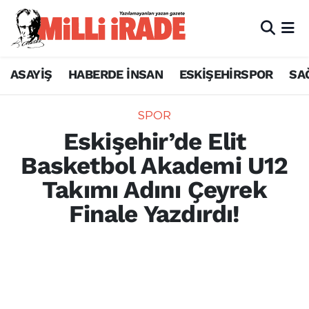
ASAYİŞ
HABERDE İNSAN
ESKİŞEHİRSPOR
SA
SPOR
Eskişehir’de Elit
Basketbol Akademi U12
Takımı Adını Çeyrek
Finale Yazdırdı!
Elit Basketbol Akademi U12 Erkek Takımı,
zorlu grup maçlarının ardından son 8 takım
arasına kalarak çeyrek finale yükseldi.
Genç devlerin yeni rakibi belli oldu.