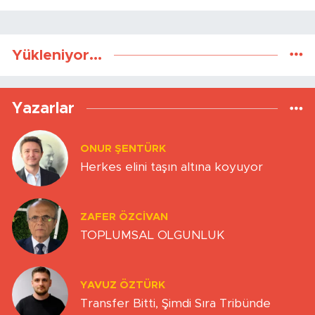
Yükleniyor...
Yazarlar
ONUR ŞENTÜRK
Herkes elini taşın altına koyuyor
ZAFER ÖZCIVAN
TOPLUMSAL OLGUNLUK
YAVUZ ÖZTÜRK
Transfer Bitti, Şimdi Sıra Tribünde