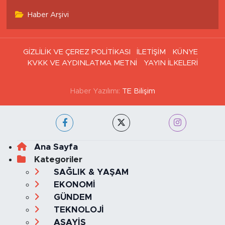
Haber Arşivi
GİZLİLİK VE ÇEREZ POLİTİKASI
İLETİŞİM
KÜNYE
KVKK VE AYDINLATMA METNİ
YAYIN İLKELERİ
Haber Yazılımı:
TE Bilişim
Ana Sayfa
Kategoriler
SAĞLIK & YAŞAM
EKONOMİ
GÜNDEM
TEKNOLOJİ
ASAYİŞ