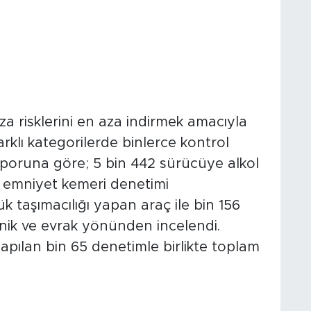
nda Alkol ve Emniyet
za risklerini en aza indirmek amacıyla
rklı kategorilerde binlerce kontrol
 raporuna göre; 5 bin 442 sürücüye alkol
ta emniyet kemeri denetimi
ük taşımacılığı yapan araç ile bin 156
knik ve evrak yönünden incelendi.
apılan bin 65 denetimle birlikte toplam
rafikten Men Edilen