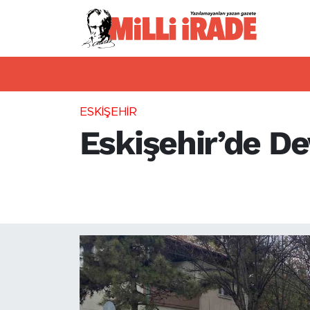
ASAYİŞ
HABERDE İNSAN
ESKİŞEHİR
ESKİŞEHİR
Eskişehir’de De
Eskişehir'de emniyet ve janda
binden fazla aracın kontrol e