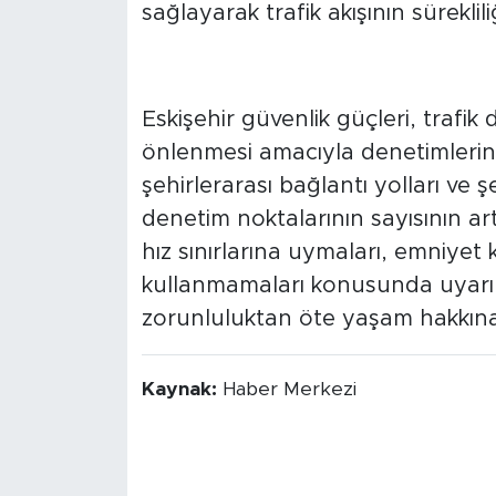
müdahale eden trafik birimleri, k
sağlayarak trafik akışının süreklil
Denetimler Kararlı
Eskişehir güvenlik güçleri, trafik 
önlenmesi amacıyla denetimlerin ar
şehirlerarası bağlantı yolları ve
denetim noktalarının sayısının artı
hız sınırlarına uymaları, emniyet 
kullanmamaları konusunda uyarır
zorunluluktan öte yaşam hakkına
Kaynak:
Haber Merkezi