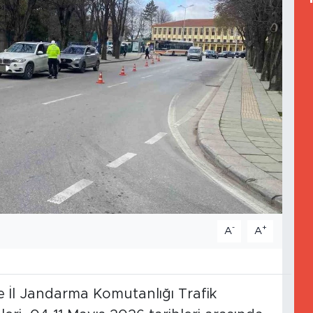
-
+
A
A
e İl Jandarma Komutanlığı Trafik