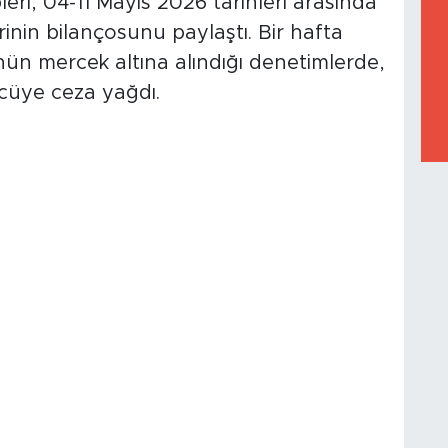
i, 04-11 Mayıs 2026 tarihleri arasında
erinin bilançosunu paylaştı. Bir hafta
nün mercek altına alındığı denetimlerde,
cüye ceza yağdı.