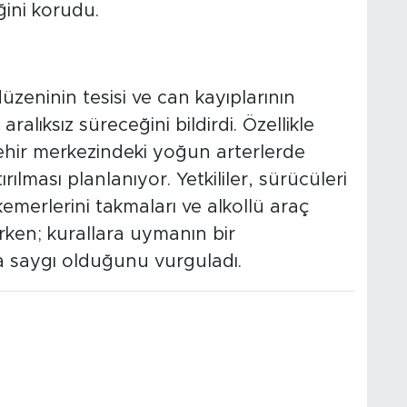
aza yerlerinde çevre güvenliğini
iğini korudu.
lıkla Devam Edecek
düzeninin tesisi ve can kayıplarının
alıksız süreceğini bildirdi. Özellikle
 şehir merkezindeki yoğun arterlerde
rılması planlanıyor. Yetkililer, sürücüleri
kemerlerini takmaları ve alkollü araç
ken; kurallara uymanın bir
 saygı olduğunu vurguladı.