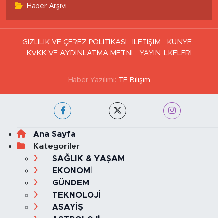
Haber Arşivi
GİZLİLİK VE ÇEREZ POLİTİKASI
İLETİŞİM
KÜNYE
KVKK VE AYDINLATMA METNİ
YAYIN İLKELERİ
Haber Yazılımı:
TE Bilişim
Ana Sayfa
Kategoriler
SAĞLIK & YAŞAM
EKONOMİ
GÜNDEM
TEKNOLOJİ
ASAYİŞ