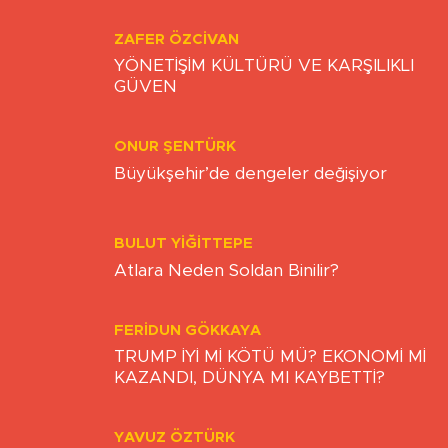
ZULÜMDEN KURTULUŞ VAKTİ NE
ZAMAN
ZAFER ÖZCIVAN
YÖNETİŞİM KÜLTÜRÜ VE KARŞILIKLI
GÜVEN
ONUR ŞENTÜRK
Büyükşehir’de dengeler değişiyor
BULUT YİĞİTTEPE
Atlara Neden Soldan Binilir?
FERIDUN GÖKKAYA
TRUMP İYİ Mİ KÖTÜ MÜ? EKONOMİ Mİ
KAZANDI, DÜNYA MI KAYBETTİ?