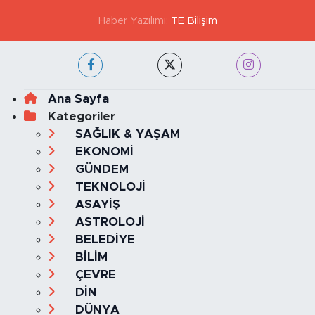
KVKK VE AYDINLATMA METNİ
YAYIN İLKELERİ
Haber Yazılımı:
TE Bilişim
Ana Sayfa
Kategoriler
SAĞLIK & YAŞAM
EKONOMİ
GÜNDEM
TEKNOLOJİ
ASAYİŞ
ASTROLOJİ
BELEDİYE
BİLİM
ÇEVRE
DİN