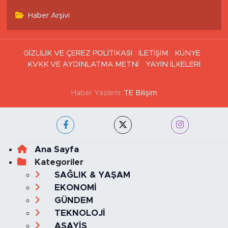
Haber Arşivi
GİZLİLİK VE ÇEREZ POLİTİKASI
İLETİŞİM
KÜNYE
KVKK VE AYDINLATMA METNİ
YAYIN İLKELERİ
Haber Yazılımı:
TE Bilişim
Ana Sayfa
Kategoriler
SAĞLIK & YAŞAM
EKONOMİ
GÜNDEM
TEKNOLOJİ
ASAYİŞ