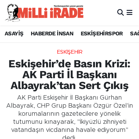
ASAYİŞ
HABERDE İNSAN
ESKİŞEHİRSPOR
SA
ESKİŞEHİR
Eskişehir’de Basın Krizi:
AK Parti İl Başkanı
Albayrak’tan Sert Çıkış
AK Parti Eskişehir İl Başkanı Gürhan
Albayrak, CHP Grup Başkanı Özgür Özel’in
korumalarının gazetecilere yönelik
tutumunu kınayarak, "İkiyüzlü zihniyeti
vatandaşın vicdanına havale ediyorum"
dedi.