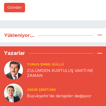
Gönder
Yükleniyor...
Yazarlar
YUNUS EMRE GÜLLÜ
ZULÜMDEN KURTULUŞ VAKTİ NE
ZAMAN
ONUR ŞENTÜRK
Büyükşehir’de dengeler değişiyor