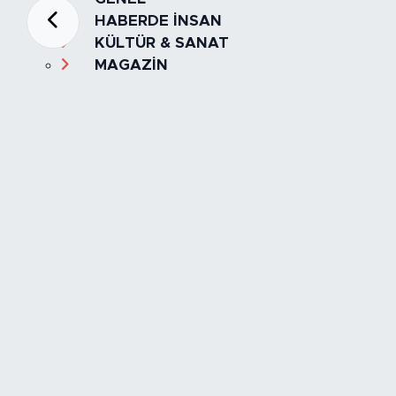
HABERDE İNSAN
KÜLTÜR & SANAT
MAGAZİN
MANŞET
OLAY
SPOR
TÜRKİYE
Foto Galeri
Video
Yazarlar
Röportaj
Biyografi
Anketler
Künye
İletişim
Servisler
İstanbul Nöbetçi Eczaneler