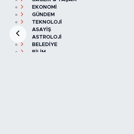
EKONOMİ
GÜNDEM
TEKNOLOJİ
ASAYİŞ
ASTROLOJİ
BELEDİYE
BİLİM
ÇEVRE
DİN
DÜNYA
EĞİTİM
ESKİŞEHİR
ESKİŞEHİRSPOR
GASTRONOMİ
GENEL
HABERDE İNSAN
KÜLTÜR & SANAT