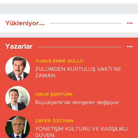
Yükleniyor...
Yazarlar
YUNUS EMRE GÜLLÜ
ZULÜMDEN KURTULUŞ VAKTİ NE
ZAMAN
ONUR ŞENTÜRK
Büyükşehir’de dengeler değişiyor
ZAFER ÖZCIVAN
YÖNETİŞİM KÜLTÜRÜ VE KARŞILIKLI
GÜVEN