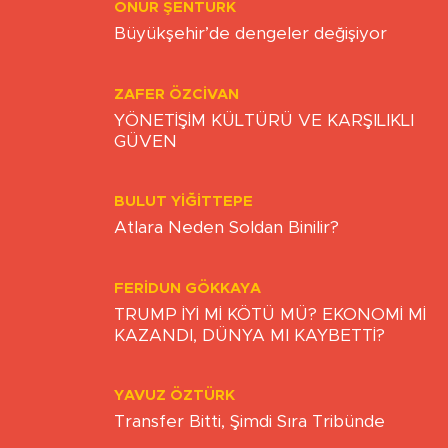
ONUR ŞENTÜRK
Büyükşehir’de dengeler değişiyor
ZAFER ÖZCIVAN
YÖNETİŞİM KÜLTÜRÜ VE KARŞILIKLI
GÜVEN
BULUT YİĞİTTEPE
Atlara Neden Soldan Binilir?
FERIDUN GÖKKAYA
TRUMP İYİ Mİ KÖTÜ MÜ? EKONOMİ Mİ
KAZANDI, DÜNYA MI KAYBETTİ?
YAVUZ ÖZTÜRK
Transfer Bitti, Şimdi Sıra Tribünde