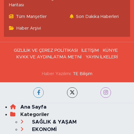
Haritası
Tüm Manşetler
Son Dakika Haberleri
Haber Arşivi
GİZLİLİK VE ÇEREZ POLİTİKASI
İLETİŞİM
KÜNYE
KVKK VE AYDINLATMA METNİ
YAYIN İLKELERİ
Haber Yazılımı:
TE Bilişim
Ana Sayfa
Kategoriler
SAĞLIK & YAŞAM
EKONOMİ