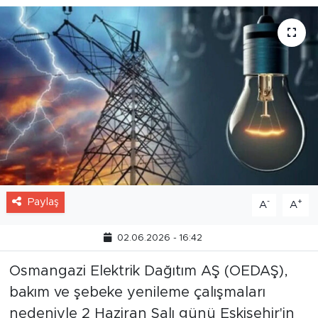
Paylaş
-
+
A
A
02.06.2026 - 16:42
Osmangazi Elektrik Dağıtım AŞ (OEDAŞ),
bakım ve şebeke yenileme çalışmaları
nedeniyle 2 Haziran Salı günü Eskişehir'in