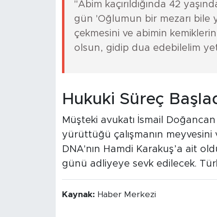
"Abim kaçırıldığında 42 yaşın
gün 'Oğlumun bir mezarı bile yok
çekmesini ve abimin kemiklerine
olsun, gidip dua edebilelim yet
Hukuki Süreç Başla
Müşteki avukatı İsmail Doğancan Ç
yürüttüğü çalışmanın meyvesini ve
DNA'nın Hamdi Karakuş’a ait oldu
günü adliyeye sevk edilecek. Tür
Kaynak:
Haber Merkezi