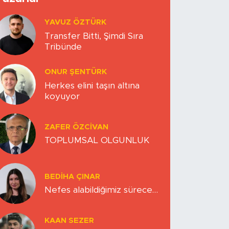
YAVUZ ÖZTÜRK
Transfer Bitti, Şimdi Sıra
Tribünde
ONUR ŞENTÜRK
Herkes elini taşın altına
koyuyor
ZAFER ÖZCIVAN
TOPLUMSAL OLGUNLUK
BEDIHA ÇINAR
Nefes alabildiğimiz sürece…
KAAN SEZER