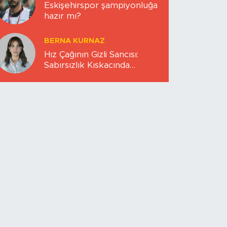
Eskişehirspor şampiyonluğa
hazır mı?
BERNA KURNAZ
Hız Çağının Gizli Sancısı:
Sabırsızlık Kıskacında
Zihinlerimiz