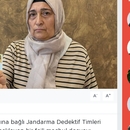
-
+
A
A
ına bağlı Jandarma Dedektif Timleri