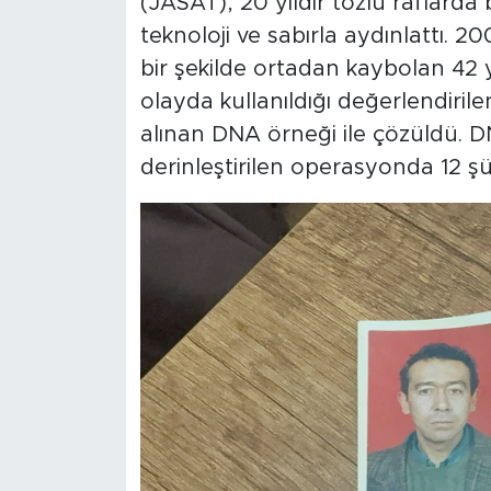
(JASAT), 20 yıldır tozlu raflarda
teknoloji ve sabırla aydınlattı. 
bir şekilde ortadan kaybolan 42 
olayda kullanıldığı değerlendirile
alınan DNA örneği ile çözüldü. D
derinleştirilen operasyonda 12 şüp