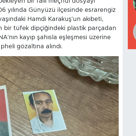
 bekleyen bir faili meçhul dosyayı
2006 yılında Günyüzü ilçesinde esrarengiz
yaşındaki Hamdi Karakuş'un akıbeti,
n bir tüfek dipçiğindeki plastik parçadan
NA'nın kayıp şahısla eşleşmesi üzerine
heli gözaltına alındı.