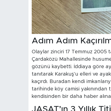
Adım Adım Kaçırılm
Olaylar zinciri 17 Temmuz 2005 t
Çardaközü Mahallesinde husumetli
gözünü kaybetti. İddiaya göre ay
tanıtarak Karakuş'u elleri ve aya
kaçırdı. Buradan kendi imkanları
tarihinde köy camisi yakınından te
kendisinden bir daha haber alın
JASAT’ın 3 Yıllık Tit