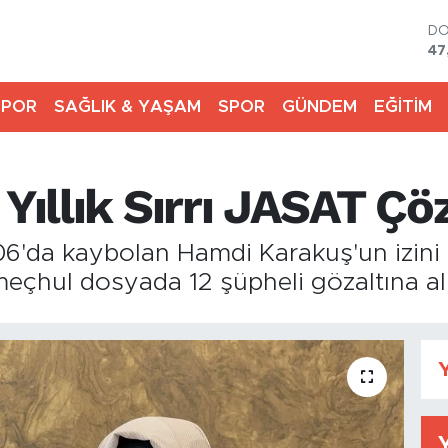
D
47
E
55
SPOR
SAĞLIK & YAŞAM
SPOR
GÜNDEM
EĞİTİM
ST
64
GR
66
 Yıllık Sırrı JASAT Çö
Bİ
13
BI
06'da kaybolan Hamdi Karakuş'un izini b
64
 meçhul dosyada 12 şüpheli gözaltına al
Y