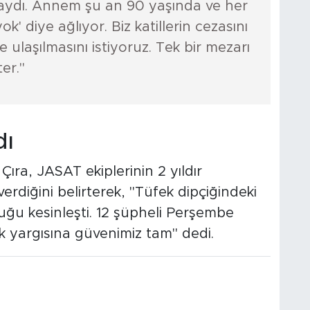
daydı. Annem şu an 90 yaşında ve her
' diye ağlıyor. Biz katillerin cezasını
 ulaşılmasını istiyoruz. Tek bir mezarı
er."
dı
ıra, JASAT ekiplerinin 2 yıldır
rdiğini belirterek, "Tüfek dipçiğindeki
ğu kesinleşti. 12 şüpheli Perşembe
k yargısına güvenimiz tam" dedi.