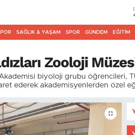
SPOR
SAĞLIK & YAŞAM
SPOR
GÜNDEM
EĞİTİM
ldızları Zooloji Müzes
ı Akademisi biyoloji grubu öğrencileri,
aret ederek akademisyenlerden özel eği
Y