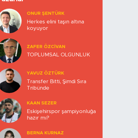
ONUR ŞENTÜRK
Herkes elini taşın altına
koyuyor
ZAFER ÖZCIVAN
TOPLUMSAL OLGUNLUK
YAVUZ ÖZTÜRK
Transfer Bitti, Şimdi Sıra
Tribünde
KAAN SEZER
Eskişehirspor şampiyonluğa
hazır mı?
BERNA KURNAZ