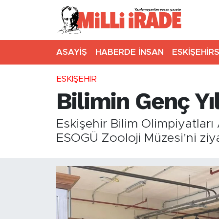
ASAYİŞ
HABERDE İNSAN
ESKİŞEHİR
ESKİŞEHİR
Bilimin Genç Yı
Eskişehir Bilim Olimpiyatlar
ESOGÜ Zooloji Müzesi’ni ziy