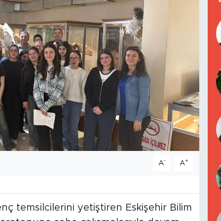
-
+
A
A
ç temsilcilerini yetiştiren Eskişehir Bilim