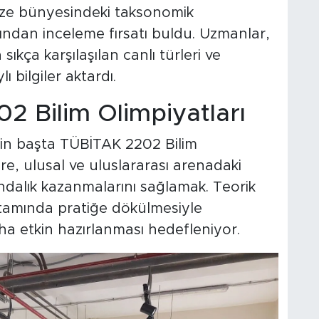
müze bünyesindeki taksonomik
akından inceleme fırsatı buldu. Uzmanlar,
ıkça karşılaşılan canlı türleri ve
ı bilgiler aktardı.
2 Bilim Olimpiyatları
rin başta TÜBİTAK 2202 Bilim
e, ulusal ve uluslararası arenadaki
ındalık kazanmalarını sağlamak. Teorik
rtamında pratiğe dökülmesiyle
ha etkin hazırlanması hedefleniyor.