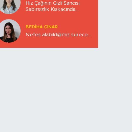
Hız Çağının Gizli Sancısı:
Sabırsızlık Kıskacında
Zihinlerimiz
BEDIHA ÇINAR
Nefes alabildiğimiz sürece…