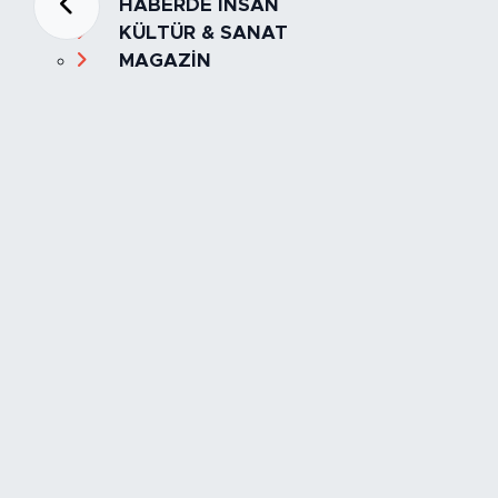
HABERDE İNSAN
KÜLTÜR & SANAT
MAGAZİN
MANŞET
OLAY
SPOR
TÜRKİYE
Foto Galeri
Video
Yazarlar
Röportaj
Biyografi
Anketler
Künye
İletişim
Servisler
İstanbul Nöbetçi Eczaneler
İstanbul Hava Durumu