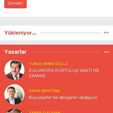
Gönder
Yükleniyor...
Yazarlar
YUNUS EMRE GÜLLÜ
ZULÜMDEN KURTULUŞ VAKTİ NE
ZAMAN
ONUR ŞENTÜRK
Büyükşehir’de dengeler değişiyor
ZAFER ÖZCIVAN