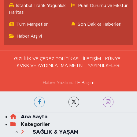
İstanbul Trafik Yoğunluk
Puan Durumu ve Fikstür
Haritası
Tüm Manşetler
Son Dakika Haberleri
Haber Arşivi
GİZLİLİK VE ÇEREZ POLİTİKASI
İLETİŞİM
KÜNYE
KVKK VE AYDINLATMA METNİ
YAYIN İLKELERİ
Haber Yazılımı:
TE Bilişim
Ana Sayfa
Kategoriler
SAĞLIK & YAŞAM