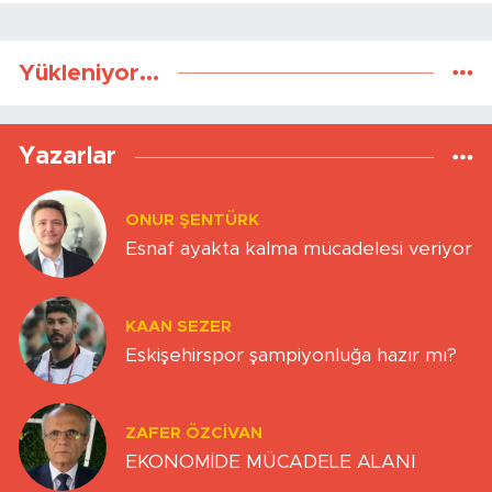
Yükleniyor...
Yazarlar
ONUR ŞENTÜRK
Esnaf ayakta kalma mücadelesi veriyor
KAAN SEZER
Eskişehirspor şampiyonluğa hazır mı?
ZAFER ÖZCIVAN
EKONOMİDE MÜCADELE ALANI