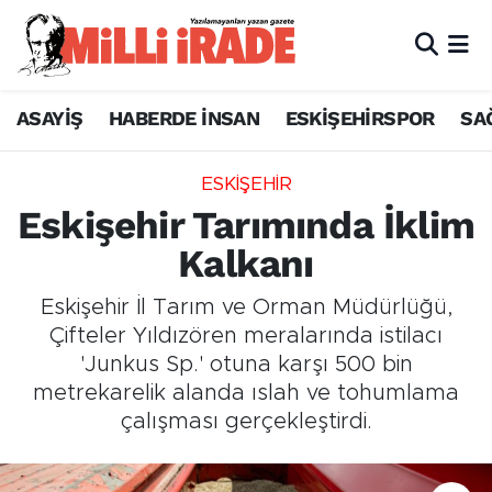
ASAYİŞ
HABERDE İNSAN
ESKİŞEHİRSPOR
SA
ESKİŞEHİR
Eskişehir Tarımında İklim
Kalkanı
Eskişehir İl Tarım ve Orman Müdürlüğü,
Çifteler Yıldızören meralarında istilacı
'Junkus Sp.' otuna karşı 500 bin
metrekarelik alanda ıslah ve tohumlama
çalışması gerçekleştirdi.