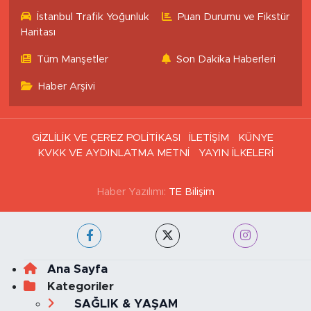
İstanbul Trafik Yoğunluk
Puan Durumu ve Fikstür
Haritası
Tüm Manşetler
Son Dakika Haberleri
Haber Arşivi
GİZLİLİK VE ÇEREZ POLİTİKASI
İLETİŞİM
KÜNYE
KVKK VE AYDINLATMA METNİ
YAYIN İLKELERİ
Haber Yazılımı:
TE Bilişim
Ana Sayfa
Kategoriler
SAĞLIK & YAŞAM