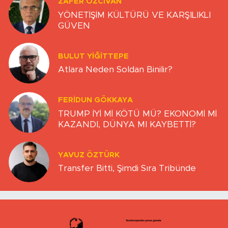
ZAFER ÖZCIVAN
YÖNETİŞİM KÜLTÜRÜ VE KARŞILIKLI
GÜVEN
BULUT YİĞİTTEPE
Atlara Neden Soldan Binilir?
FERIDUN GÖKKAYA
TRUMP İYİ Mİ KÖTÜ MÜ? EKONOMİ Mİ
KAZANDI, DÜNYA MI KAYBETTİ?
YAVUZ ÖZTÜRK
Transfer Bitti, Şimdi Sıra Tribünde