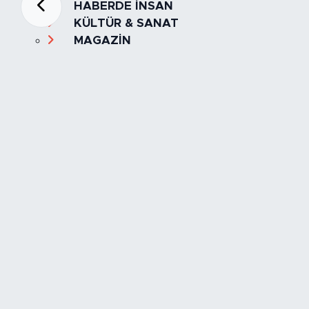
HABERDE İNSAN
KÜLTÜR & SANAT
MAGAZİN
MANŞET
OLAY
SPOR
TÜRKİYE
Foto Galeri
Video
Yazarlar
Röportaj
Biyografi
Anketler
Künye
İletişim
Servisler
İstanbul Nöbetçi Eczaneler
İstanbul Hava Durumu