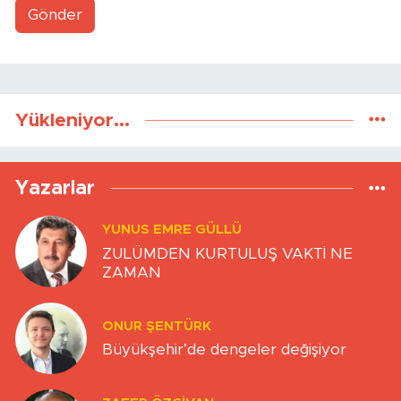
Gönder
Yükleniyor...
Yazarlar
YUNUS EMRE GÜLLÜ
ZULÜMDEN KURTULUŞ VAKTİ NE
ZAMAN
ONUR ŞENTÜRK
Büyükşehir’de dengeler değişiyor