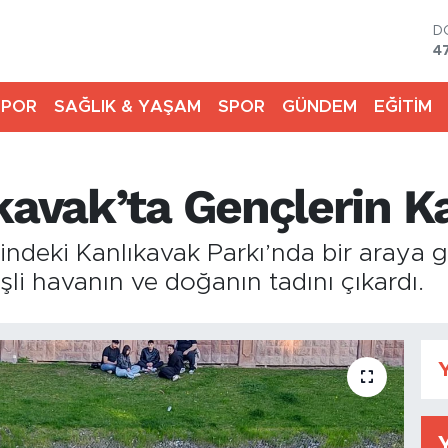
D
4
E
5
SPOR
SAĞLIK & YAŞAM
SPOR
GÜNDEM
EĞİTİM
S
6
G
6
kavak’ta Gençlerin K
B
1
B
sindeki Kanlıkavak Parkı’nda bir araya 
6
i havanın ve doğanın tadını çıkardı.
Y