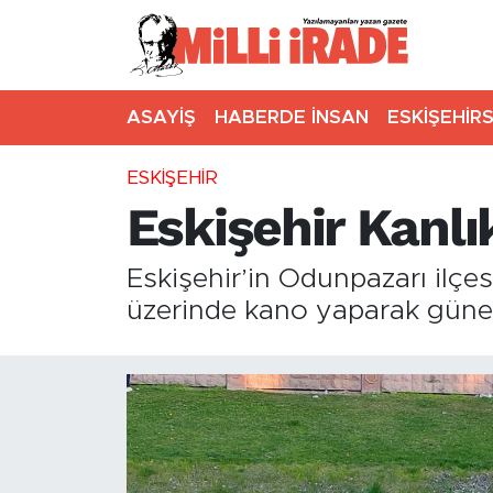
ASAYİŞ
HABERDE İNSAN
ESKİŞEHİR
ESKİŞEHİR
Eskişehir Kanlı
Eskişehir’in Odunpazarı ilçe
üzerinde kano yaparak güneşl