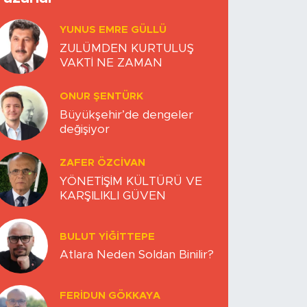
YUNUS EMRE GÜLLÜ
ZULÜMDEN KURTULUŞ
VAKTİ NE ZAMAN
ONUR ŞENTÜRK
Büyükşehir’de dengeler
değişiyor
ZAFER ÖZCIVAN
YÖNETİŞİM KÜLTÜRÜ VE
KARŞILIKLI GÜVEN
BULUT YİĞİTTEPE
Atlara Neden Soldan Binilir?
FERIDUN GÖKKAYA