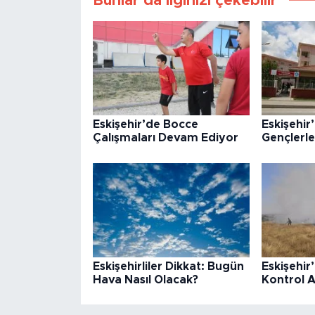
Bunlar da ilginizi çekebilir
Eskişehir’de Bocce
Eskişehir
Çalışmaları Devam Ediyor
Gençlerl
Eskişehirliler Dikkat: Bugün
Eskişehir
Hava Nasıl Olacak?
Kontrol A