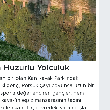
 Huzurlu Yolculuk
an biri olan Kanlıkavak Parkı'ndaki
n iki genç, Porsuk Çayı boyunca uzun bir
yı sporla değerlendiren gençler, hem
lıkavak’ın eşsiz manzarasının tadını
üzülen kanolar, çevredeki vatandaşlar