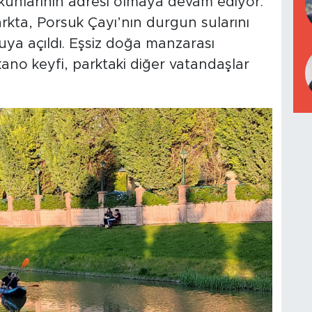
utkunlarının adresi olmaya devam ediyor.
kta, Porsuk Çayı’nın durgun sularını
suya açıldı. Eşsiz doğa manzarası
ano keyfi, parktaki diğer vatandaşlar