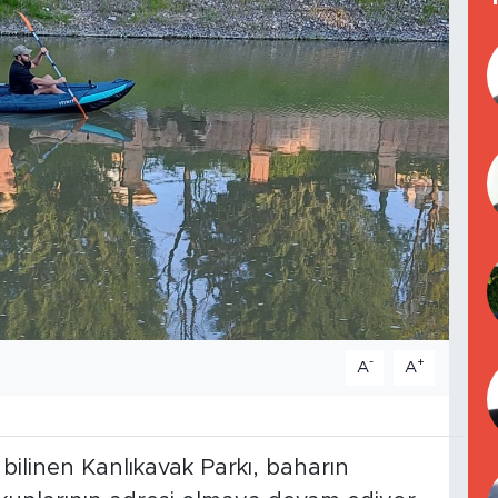
-
+
A
A
k bilinen Kanlıkavak Parkı, baharın