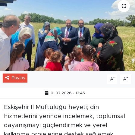
Paylaş
-
+
A
A
01.07.2026 - 12:45
Eskişehir İl Müftülüğü heyeti; din
hizmetlerini yerinde incelemek, toplumsal
dayanışmayı güçlendirmek ve yerel
kalkınma projelerine destek sağlamak