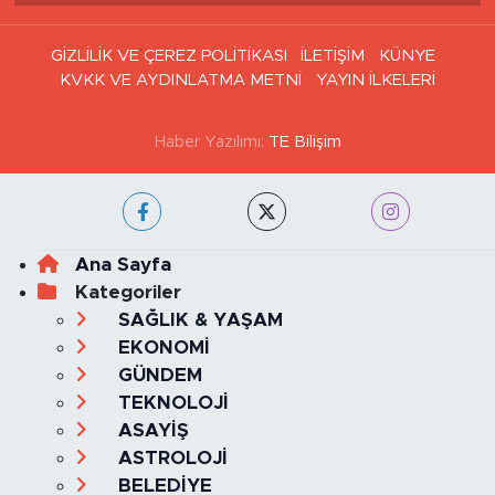
GİZLİLİK VE ÇEREZ POLİTİKASI
İLETİŞİM
KÜNYE
KVKK VE AYDINLATMA METNİ
YAYIN İLKELERİ
Haber Yazılımı:
TE Bilişim
Ana Sayfa
Kategoriler
SAĞLIK & YAŞAM
EKONOMİ
GÜNDEM
TEKNOLOJİ
ASAYİŞ
ASTROLOJİ
BELEDİYE