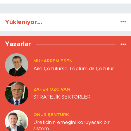
Yükleniyor...
Yazarlar
MUHARREM ESEN
Aile Çözülürse Toplum da Çözülür
ZAFER ÖZCIVAN
STRATEJİK SEKTÖRLER
ONUR ŞENTÜRK
Üreticinin emeğini koruyacak bir
sistem