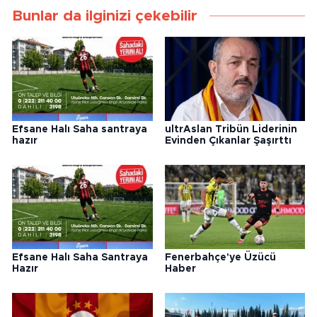
Bunlar da ilginizi çekebilir
Efsane Halı Saha santraya
ultrAslan Tribün Liderinin
hazır
Evinden Çıkanlar Şaşırttı
Efsane Halı Saha Santraya
Fenerbahçe'ye Üzücü
Hazır
Haber