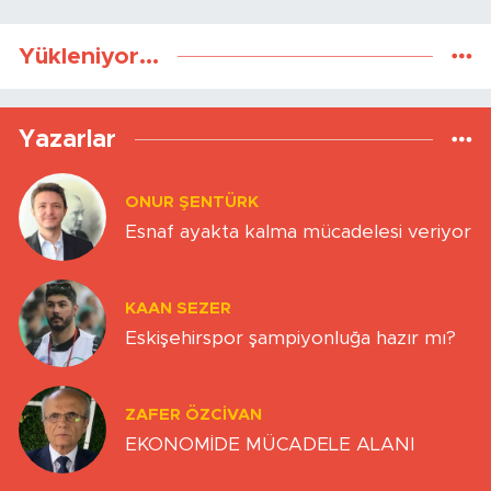
Yükleniyor...
Yazarlar
ONUR ŞENTÜRK
Esnaf ayakta kalma mücadelesi veriyor
KAAN SEZER
Eskişehirspor şampiyonluğa hazır mı?
ZAFER ÖZCIVAN
EKONOMİDE MÜCADELE ALANI