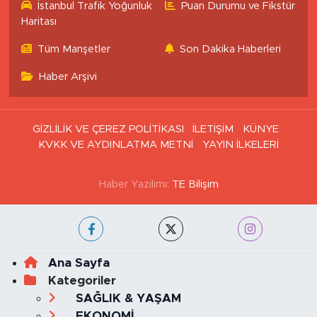
İstanbul Trafik Yoğunluk
Puan Durumu ve Fikstür
Haritası
Tüm Manşetler
Son Dakika Haberleri
Haber Arşivi
GİZLİLİK VE ÇEREZ POLİTİKASI
İLETİŞİM
KÜNYE
KVKK VE AYDINLATMA METNİ
YAYIN İLKELERİ
Haber Yazılımı:
TE Bilişim
Ana Sayfa
Kategoriler
SAĞLIK & YAŞAM
EKONOMİ