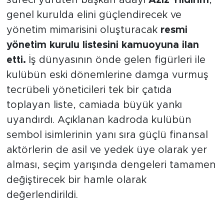
koltuğuna oturmak için iddialı bir hazırlık
süreci yürüten başkan adayı
Aziz Yıldırım
,
genel kurulda elini güçlendirecek ve
yönetim mimarisini oluşturacak
resmi
yönetim kurulu listesini kamuoyuna ilan
etti.
İş dünyasının önde gelen figürleri ile
kulübün eski dönemlerine damga vurmuş
tecrübeli yöneticileri tek bir çatıda
toplayan liste, camiada büyük yankı
uyandırdı. Açıklanan kadroda kulübün
sembol isimlerinin yanı sıra güçlü finansal
aktörlerin de asil ve yedek üye olarak yer
alması, seçim yarışında dengeleri tamamen
değiştirecek bir hamle olarak
değerlendirildi.