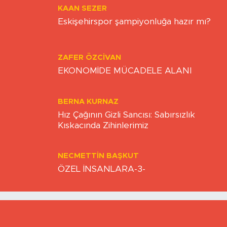
Esnaf ayakta kalma mücadelesi veriyor
KAAN SEZER
Eskişehirspor şampiyonluğa hazır mı?
ZAFER ÖZCIVAN
EKONOMİDE MÜCADELE ALANI
BERNA KURNAZ
Hız Çağının Gizli Sancısı: Sabırsızlık
Kıskacında Zihinlerimiz
NECMETTIN BAŞKUT
ÖZEL İNSANLARA-3-