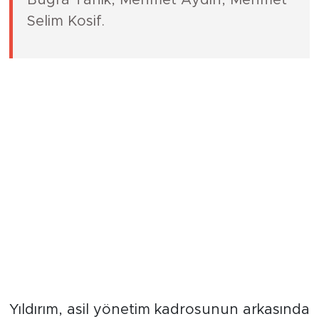
Murat İman, Özgür Peker, Yusuf
Buğra Tanık, Mehmet Aydın, Mehmet
Selim Kosif.
Dinamik ve Genç Yedek Kadro
Dikkat Çekiyor