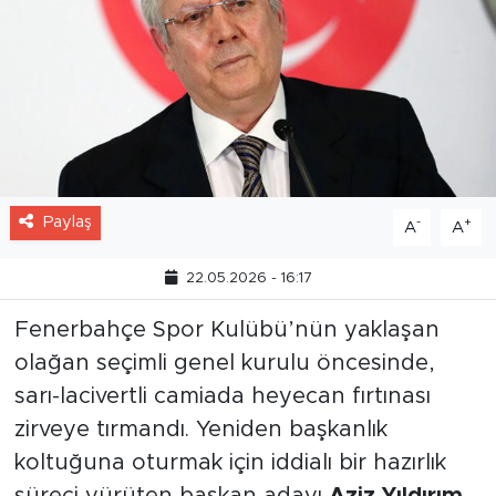
Paylaş
-
+
A
A
22.05.2026 - 16:17
Fenerbahçe Spor Kulübü’nün yaklaşan
olağan seçimli genel kurulu öncesinde,
sarı-lacivertli camiada heyecan fırtınası
zirveye tırmandı. Yeniden başkanlık