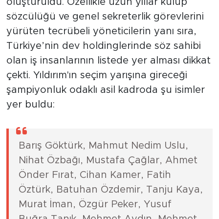
vizyonunu temsil eden isimlerden
oluşturuldu. Özellikle uzun yıllar kulüp
sözcülüğü ve genel sekreterlik görevlerini
yürüten tecrübeli yöneticilerin yanı sıra,
Türkiye’nin dev holdinglerinde söz sahibi
olan iş insanlarının listede yer alması dikkat
çekti. Yıldırım'ın seçim yarışına gireceği
şampiyonluk odaklı asil kadroda şu isimler
yer buldu:
Barış Göktürk, Mahmut Nedim Uslu,
Nihat Özbağı, Mustafa Çağlar, Ahmet
Önder Fırat, Cihan Kamer, Fatih
Öztürk, Batuhan Özdemir, Tanju Kaya,