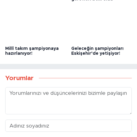
Anadolu’da transfer
Eskişehirli hakem ve
hareketliliği başladı!
gözlemcilerin yeni sezon
görevleri belli oldu
Millî takım şampiyonaya
Geleceğin şampiyonları
hazırlanıyor!
Eskişehir’de yetişiyor!
Yorumlar