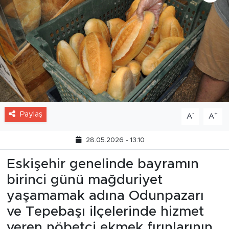
Paylaş
-
+
A
A
28.05.2026 - 13:10
Eskişehir genelinde bayramın
birinci günü mağduriyet
yaşamamak adına Odunpazarı
ve Tepebaşı ilçelerinde hizmet
veren nöbetçi ekmek fırınlarının