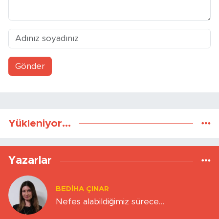
Gönder
Yükleniyor...
Yazarlar
BEDIHA ÇINAR
Nefes alabildiğimiz sürece…