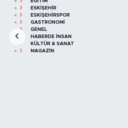
EĞİTİM
ESKİŞEHİR
ESKİŞEHİRSPOR
GASTRONOMİ
GENEL
HABERDE İNSAN
KÜLTÜR & SANAT
MAGAZİN
MANŞET
OLAY
SPOR
TÜRKİYE
Foto Galeri
Video
Yazarlar
Röportaj
Biyografi
Anketler