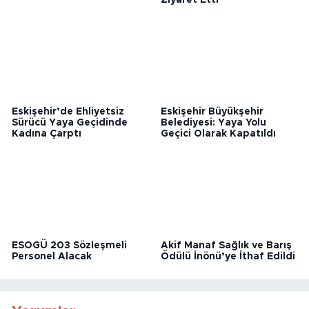
Eskişehir’de Meydan'a
Belçika Saint-Josse-ten-
Yasak Geldi!
Noode Belediye Başkanı
Emir Kır MÜSİAD Eskişehir’i
Ziyaret Etti
Eskişehir’de Ehliyetsiz
Eskişehir Büyükşehir
Sürücü Yaya Geçidinde
Belediyesi: Yaya Yolu
Kadına Çarptı
Geçici Olarak Kapatıldı
ESOGÜ 203 Sözleşmeli
Akif Manaf Sağlık ve Barış
Personel Alacak
Ödülü İnönü’ye İthaf Edildi