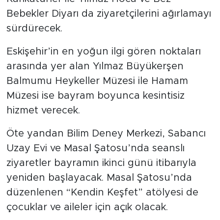
Büyükerşen’e Özel Hediyeler Galerisi,
Karikatürler ile Yılmaz Hoca ve Bez
Bebekler Diyarı da ziyaretçilerini ağırlamayı
sürdürecek.
Eskişehir’in en yoğun ilgi gören noktaları
arasında yer alan Yılmaz Büyükerşen
Balmumu Heykeller Müzesi ile Hamam
Müzesi ise bayram boyunca kesintisiz
hizmet verecek.
Öte yandan Bilim Deney Merkezi, Sabancı
Uzay Evi ve Masal Şatosu’nda seanslı
ziyaretler bayramın ikinci günü itibarıyla
yeniden başlayacak. Masal Şatosu’nda
düzenlenen “Kendin Keşfet” atölyesi de