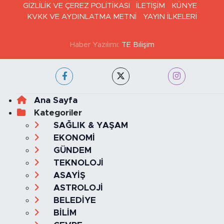
Haber Arşivi
GİZLİLİK VE ÇEREZ POLİTİKASI
İLETİŞİM
KÜNYE
KVKK VE AYDINLATMA METNİ
YAYIN İLKELERİ
Haber Yazılımı:
TE Bilişim
Ana Sayfa
Kategoriler
SAĞLIK & YAŞAM
EKONOMİ
GÜNDEM
TEKNOLOJİ
ASAYİŞ
ASTROLOJİ