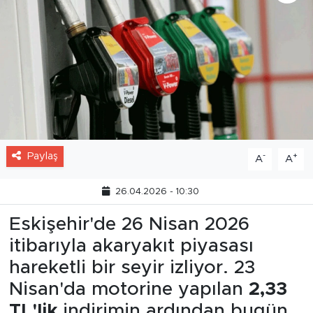
Paylaş
-
+
A
A
26.04.2026 - 10:30
Eskişehir'de 26 Nisan 2026
itibarıyla akaryakıt piyasası
hareketli bir seyir izliyor. 23
Nisan'da motorine yapılan
2,33
TL'lik
indirimin ardından bugün