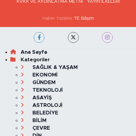
KVKK VE AYDINLATMA METNİ
YAYIN İLKELERİ
Haber Yazılımı:
TE Bilişim
Ana Sayfa
Kategoriler
SAĞLIK & YAŞAM
EKONOMİ
GÜNDEM
TEKNOLOJİ
ASAYİŞ
ASTROLOJİ
BELEDİYE
BİLİM
ÇEVRE
DİN