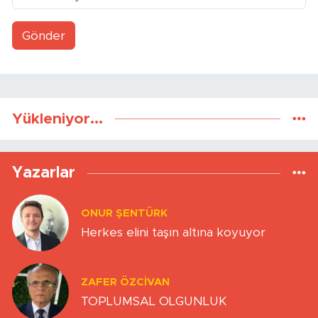
Gönder
Yükleniyor...
Yazarlar
ONUR ŞENTÜRK
Herkes elini taşın altına koyuyor
ZAFER ÖZCIVAN
TOPLUMSAL OLGUNLUK