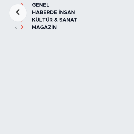
GENEL
HABERDE İNSAN
KÜLTÜR & SANAT
MAGAZİN
MANŞET
OLAY
SPOR
TÜRKİYE
Foto Galeri
Video
Yazarlar
Röportaj
Biyografi
Anketler
Künye
İletişim
Servisler
İstanbul Nöbetçi Eczaneler