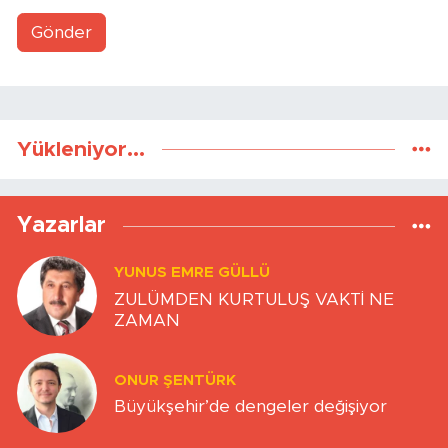
Gönder
Yükleniyor...
Yazarlar
YUNUS EMRE GÜLLÜ
ZULÜMDEN KURTULUŞ VAKTİ NE
ZAMAN
ONUR ŞENTÜRK
Büyükşehir’de dengeler değişiyor