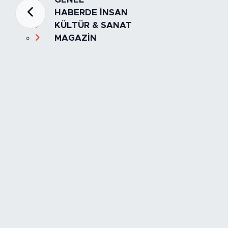
HABERDE İNSAN
KÜLTÜR & SANAT
MAGAZİN
MANŞET
OLAY
SPOR
TÜRKİYE
Foto Galeri
Video
Yazarlar
Röportaj
Biyografi
Anketler
Künye
İletişim
Servisler
İstanbul Nöbetçi Eczaneler