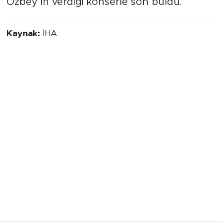
Özbey’in verdiği konserle son buldu.
Kaynak:
İHA