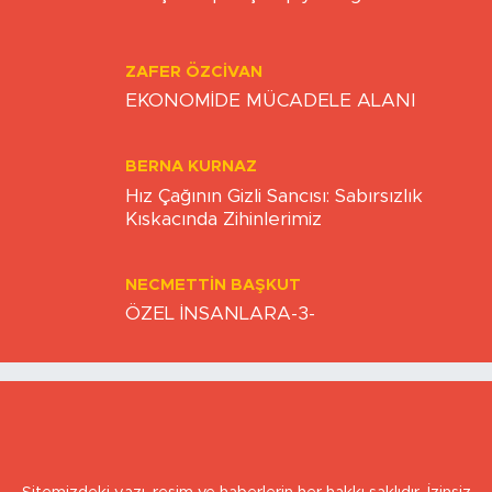
Eskişehirspor şampiyonluğa hazır mı?
ZAFER ÖZCIVAN
EKONOMİDE MÜCADELE ALANI
BERNA KURNAZ
Hız Çağının Gizli Sancısı: Sabırsızlık
Kıskacında Zihinlerimiz
NECMETTIN BAŞKUT
ÖZEL İNSANLARA-3-