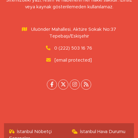
Sitemizdeki yazı, resim ve haberlerin her hakkı saklıdır. İzinsiz
veya kaynak gösterilemeden kullanılamaz.
Uluönder Mahallesi, Aktüre Sokak No:37
Tepebaşı/Eskişehir
0 (222) 503 16 76
[email protected]