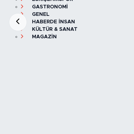
GASTRONOMİ
GENEL
HABERDE İNSAN
KÜLTÜR & SANAT
MAGAZİN
MANŞET
OLAY
SPOR
TÜRKİYE
Foto Galeri
Video
Yazarlar
Röportaj
Biyografi
Anketler
Künye
İletişim
Servisler