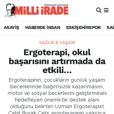
ASAYİŞ
HABERDE İNSAN
ESKİŞEHİRSPOR
SA
SAĞLIK & YAŞAM
Ergoterapi, okul
başarısını artırmada da
etkili…
Ergoterapinin, çocukların günlük yaşam
becerilerinde bağımsızlık kazanmasını,
motor ve sosyal becerilerini geliştirmesini
hedefleyen önemli bir destek alanı
olduğunu belirten Uzman Ergoterapist
Cahit Burak Çebi, ergoterapinin yalnızca