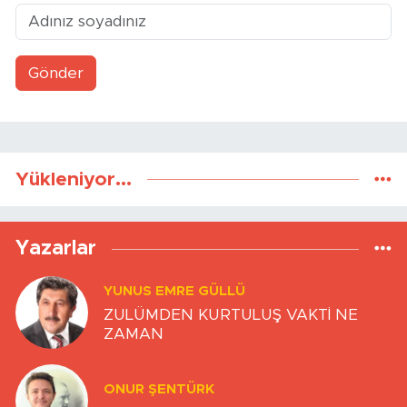
Gönder
Yükleniyor...
Yazarlar
YUNUS EMRE GÜLLÜ
ZULÜMDEN KURTULUŞ VAKTİ NE
ZAMAN
ONUR ŞENTÜRK