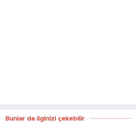
Kaynak:
Haber Merkezi
Bunlar da ilginizi çekebilir