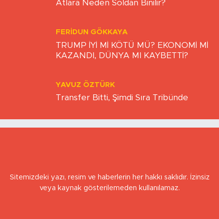
BULUT YİĞİTTEPE
Atlara Neden Soldan Binilir?
FERIDUN GÖKKAYA
TRUMP İYİ Mİ KÖTÜ MÜ? EKONOMİ Mİ
KAZANDI, DÜNYA MI KAYBETTİ?
YAVUZ ÖZTÜRK
Transfer Bitti, Şimdi Sıra Tribünde
Sitemizdeki yazı, resim ve haberlerin her hakkı saklıdır. İzinsiz
veya kaynak gösterilemeden kullanılamaz.