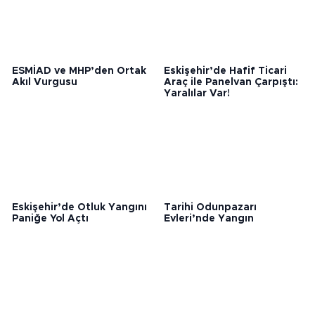
ESMİAD ve MHP’den Ortak
Eskişehir’de Hafif Ticari
Akıl Vurgusu
Araç ile Panelvan Çarpıştı:
Yaralılar Var!
Eskişehir’de Otluk Yangını
Tarihi Odunpazarı
Paniğe Yol Açtı
Evleri’nde Yangın