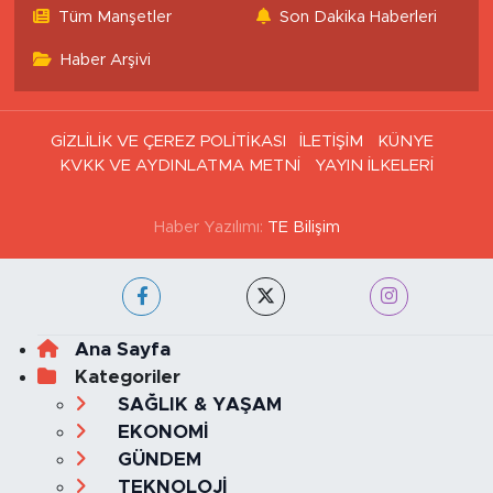
İstanbul Trafik Yoğunluk
Puan Durumu ve Fikstür
Haritası
Tüm Manşetler
Son Dakika Haberleri
Haber Arşivi
GİZLİLİK VE ÇEREZ POLİTİKASI
İLETİŞİM
KÜNYE
KVKK VE AYDINLATMA METNİ
YAYIN İLKELERİ
Haber Yazılımı:
TE Bilişim
Ana Sayfa
Kategoriler
SAĞLIK & YAŞAM