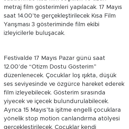
tarihlerinde 12.00, 14.00, 16.30 ve 19.30
saatlerinde kısa film seçkileri ve uzun
metraj film gösterimleri yapılacak. 17 Mayıs
saat 14.00’te gerçekleştirilecek Kısa Film
Yarışması 3 gösteriminde film ekibi
izleyicilerle buluşacak.
Özel Gösterimler ve Atölyeler
Festivalde 17 Mayıs Pazar günü saat
12.00’de “Otizm Dostu Gösterim”
düzenlenecek. Çocuklar loş ışıkta, düşük
ses seviyesinde ve özgürce hareket ederek
film izleyebilecek. Gösterim sırasında
yiyecek ve içecek bulundurulabilecek.
Ayrıca 15 Mayıs’ta işitme engelli çocuklara