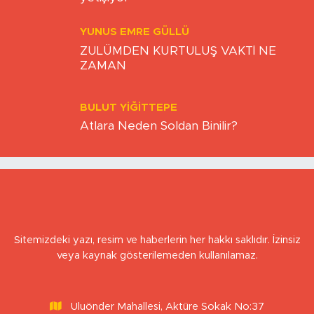
UMUT ÖZEN
Sanayinin aradığı iş gücü MEGEM’de
yetişiyor
YUNUS EMRE GÜLLÜ
ZULÜMDEN KURTULUŞ VAKTİ NE
ZAMAN
BULUT YİĞİTTEPE
Atlara Neden Soldan Binilir?
Sitemizdeki yazı, resim ve haberlerin her hakkı saklıdır. İzinsiz
veya kaynak gösterilemeden kullanılamaz.