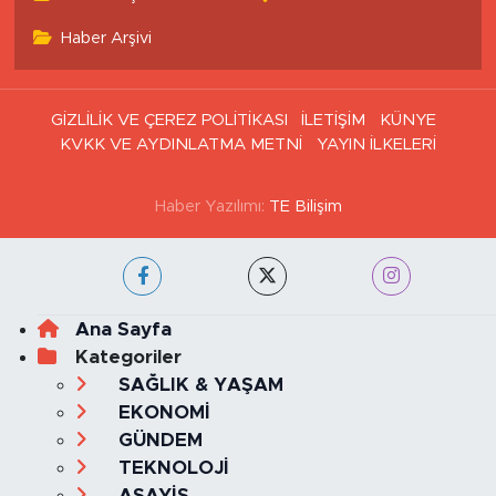
Haritası
Tüm Manşetler
Son Dakika Haberleri
Haber Arşivi
GİZLİLİK VE ÇEREZ POLİTİKASI
İLETİŞİM
KÜNYE
KVKK VE AYDINLATMA METNİ
YAYIN İLKELERİ
Haber Yazılımı:
TE Bilişim
Ana Sayfa
Kategoriler
SAĞLIK & YAŞAM
EKONOMİ