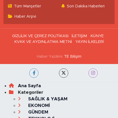
Tüm Manşetler
Son Dakika Haberleri
Haber Arşivi
GİZLİLİK VE ÇEREZ POLİTİKASI
İLETİŞİM
KÜNYE
KVKK VE AYDINLATMA METNİ
YAYIN İLKELERİ
Haber Yazılımı:
TE Bilişim
Ana Sayfa
Kategoriler
SAĞLIK & YAŞAM
EKONOMİ
GÜNDEM