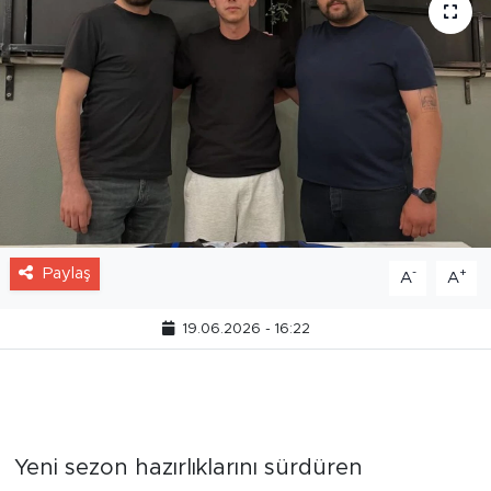
Paylaş
-
+
A
A
19.06.2026 - 16:22
Emekspor transferde gaza
bastı!
Yeni sezon hazırlıklarını sürdüren