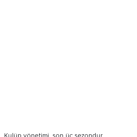
Koray Bilgin ile yola devam
Kulüp yönetimi, son üç sezondur