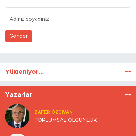
Gönder
Yükleniyor...
Yazarlar
ZAFER ÖZCIVAN
TOPLUMSAL OLGUNLUK