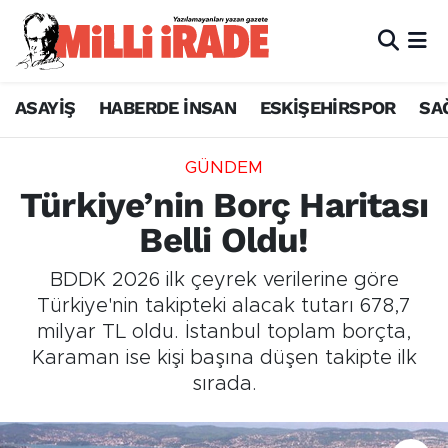
ASAYİŞ
HABERDE İNSAN
ESKİŞEHİRSPOR
SA
GÜNDEM
Türkiye’nin Borç Haritası
Belli Oldu!
BDDK 2026 ilk çeyrek verilerine göre
Türkiye'nin takipteki alacak tutarı 678,7
milyar TL oldu. İstanbul toplam borçta,
Karaman ise kişi başına düşen takipte ilk
sırada.