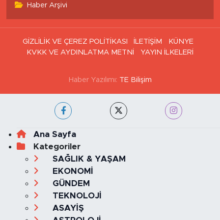
Haber Arşivi
GİZLİLİK VE ÇEREZ POLİTİKASI
İLETİŞİM
KÜNYE
KVKK VE AYDINLATMA METNİ
YAYIN İLKELERİ
Haber Yazılımı:
TE Bilişim
Ana Sayfa
Kategoriler
SAĞLIK & YAŞAM
EKONOMİ
GÜNDEM
TEKNOLOJİ
ASAYİŞ